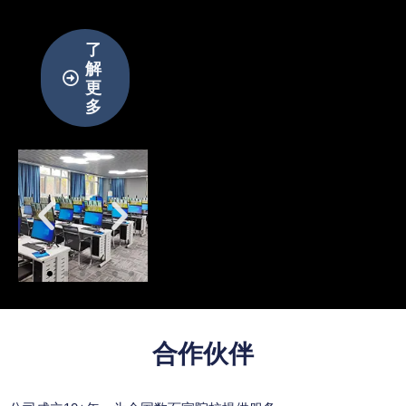
了
解
更
多
合作伙伴