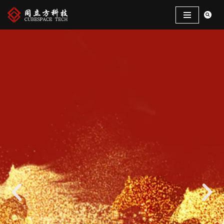
跳
至
正
文