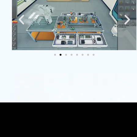
新
赋
能
数
字
教
育
同立
方科
技致
力于
通过
虚拟
仿真
技术
创
新，