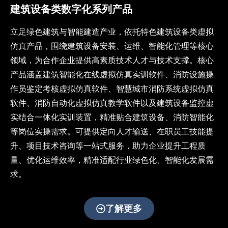
为数
建筑设备类数字化系列产品
字教
育提
立足绿色建筑与智能建造产业，依托特色建筑设备类虚拟
供沉
仿真产品，围绕建筑设备安装、运维、智能化管理等核心
浸式
教学
领域，为合作企业提供高素质技术人才与技术支撑。核心
解决
产品涵盖建筑智能化在线虚拟仿真实训软件、消防设施操
方
作员鉴定考核虚拟仿真软件、智慧城市消防系统虚拟仿真
案，
助力
软件、消防自动化虚拟仿真教学软件以及建筑设备监控虚
教育
实结合一体化实训装置，精准贴合建筑设备、消防智能化
数字
等岗位实操需求。可提供定向人才输送、在职员工技能提
化转
升、项目技术咨询等一站式服务，助力企业提升工程质
型与
智能
量、优化运维效率，精准适配行业绿色化、智能化发展需
化升
求。
级
了解更多