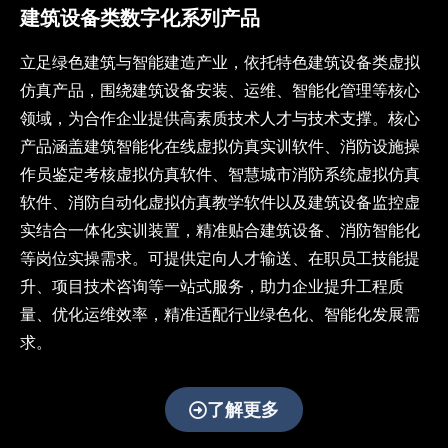
为数
建筑设备类数字化系列产品
字教
育提
立足绿色建筑与智能建造产业，依托特色建筑设备类虚拟
供沉
仿真产品，围绕建筑设备安装、运维、智能化管理等核心
浸式
教学
领域，为合作企业提供高素质技术人才与技术支撑。核心
解决
产品涵盖建筑智能化在线虚拟仿真实训软件、消防设施操
方
作员鉴定考核虚拟仿真软件、智慧城市消防系统虚拟仿真
案，
助力
软件、消防自动化虚拟仿真教学软件以及建筑设备监控虚
教育
实结合一体化实训装置，精准贴合建筑设备、消防智能化
数字
等岗位实操需求。可提供定向人才输送、在职员工技能提
化转
升、项目技术咨询等一站式服务，助力企业提升工程质
型与
智能
量、优化运维效率，精准适配行业绿色化、智能化发展需
化升
求。
级
了解更多