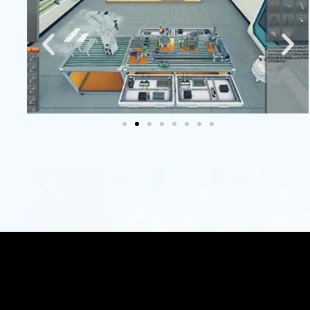
新
赋
能
数
字
教
育
同立
方科
技致
力于
通过
虚拟
仿真
技术
创
新，