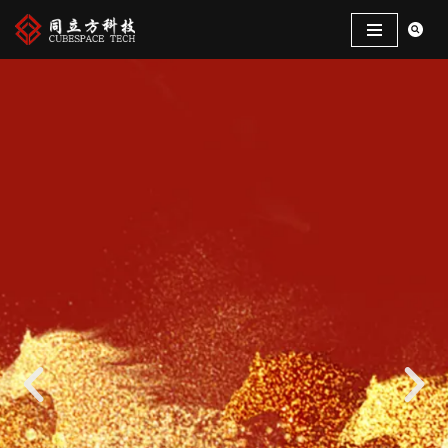
跳
至
正
文