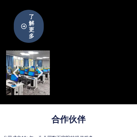
了
解
更
多
合作伙伴