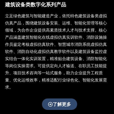
为数
建筑设备类数字化系列产品
字教
育提
立足绿色建筑与智能建造产业，依托特色建筑设备类虚拟
供沉
仿真产品，围绕建筑设备安装、运维、智能化管理等核心
浸式
教学
领域，为合作企业提供高素质技术人才与技术支撑。核心
解决
产品涵盖建筑智能化在线虚拟仿真实训软件、消防设施操
方
作员鉴定考核虚拟仿真软件、智慧城市消防系统虚拟仿真
案，
助力
软件、消防自动化虚拟仿真教学软件以及建筑设备监控虚
教育
实结合一体化实训装置，精准贴合建筑设备、消防智能化
数字
等岗位实操需求。可提供定向人才输送、在职员工技能提
化转
升、项目技术咨询等一站式服务，助力企业提升工程质
型与
智能
量、优化运维效率，精准适配行业绿色化、智能化发展需
化升
求。
级
了解更多