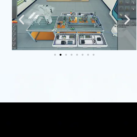
新
赋
能
数
字
教
育
同立
方科
技致
力于
通过
虚拟
仿真
技术
创
新，