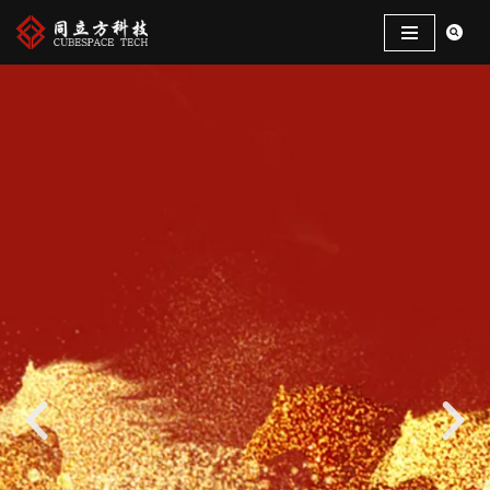
跳
至
正
文