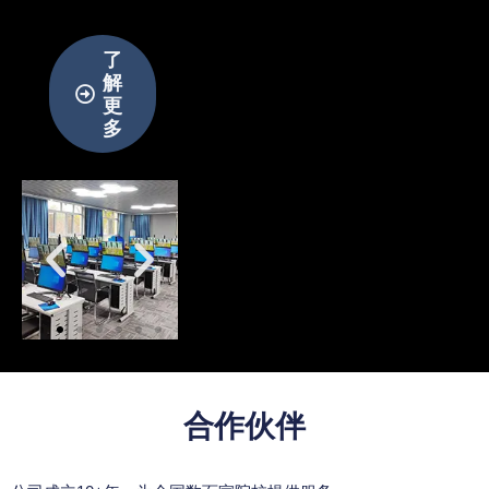
了
解
更
多
合作伙伴