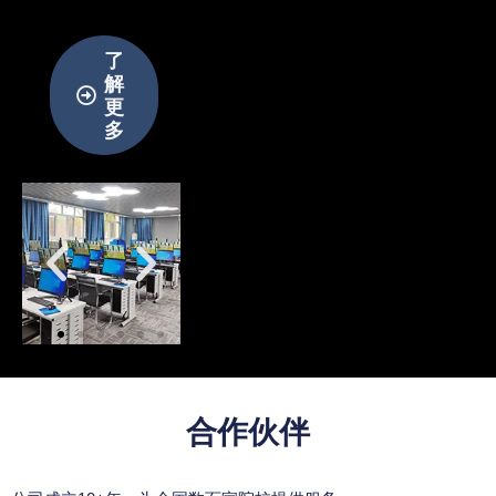
了
解
更
多
合作伙伴