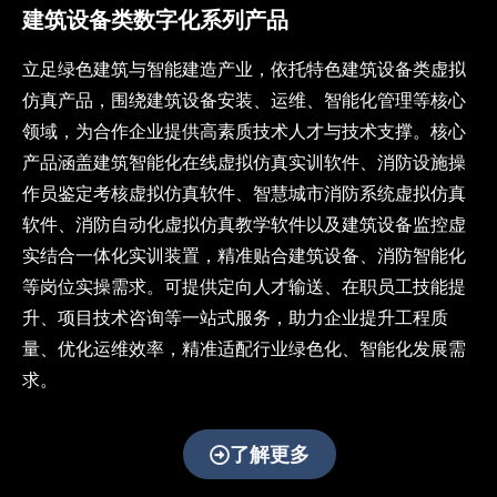
为数
建筑设备类数字化系列产品
字教
育提
立足绿色建筑与智能建造产业，依托特色建筑设备类虚拟
供沉
仿真产品，围绕建筑设备安装、运维、智能化管理等核心
浸式
教学
领域，为合作企业提供高素质技术人才与技术支撑。核心
解决
产品涵盖建筑智能化在线虚拟仿真实训软件、消防设施操
方
作员鉴定考核虚拟仿真软件、智慧城市消防系统虚拟仿真
案，
助力
软件、消防自动化虚拟仿真教学软件以及建筑设备监控虚
教育
实结合一体化实训装置，精准贴合建筑设备、消防智能化
数字
等岗位实操需求。可提供定向人才输送、在职员工技能提
化转
升、项目技术咨询等一站式服务，助力企业提升工程质
型与
智能
量、优化运维效率，精准适配行业绿色化、智能化发展需
化升
求。
级
了解更多