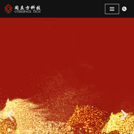
跳
至
正
文