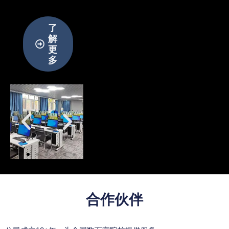
了
解
更
多
合作伙伴