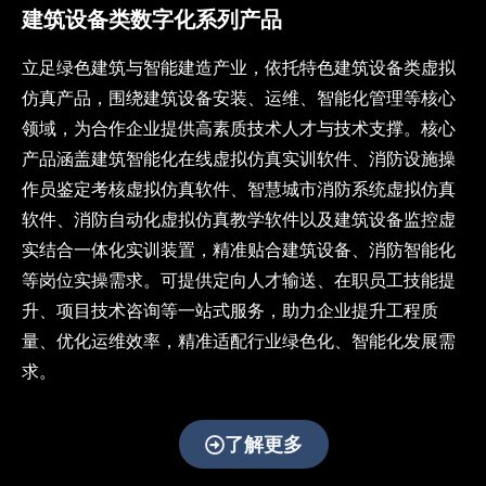
为数
建筑设备类数字化系列产品
字教
育提
立足绿色建筑与智能建造产业，依托特色建筑设备类虚拟
供沉
仿真产品，围绕建筑设备安装、运维、智能化管理等核心
浸式
教学
领域，为合作企业提供高素质技术人才与技术支撑。核心
解决
产品涵盖建筑智能化在线虚拟仿真实训软件、消防设施操
方
作员鉴定考核虚拟仿真软件、智慧城市消防系统虚拟仿真
案，
助力
软件、消防自动化虚拟仿真教学软件以及建筑设备监控虚
教育
实结合一体化实训装置，精准贴合建筑设备、消防智能化
数字
等岗位实操需求。可提供定向人才输送、在职员工技能提
化转
升、项目技术咨询等一站式服务，助力企业提升工程质
型与
智能
量、优化运维效率，精准适配行业绿色化、智能化发展需
化升
求。
级
了解更多