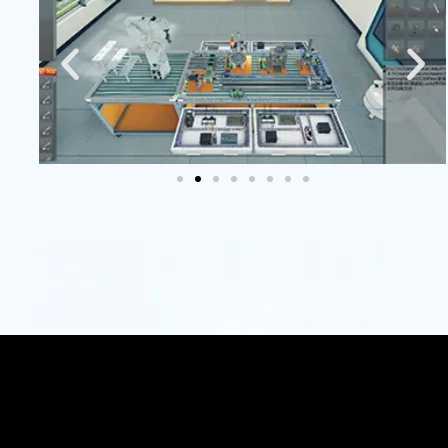
新
赋
能
数
字
教
育
同立
方科
技致
力于
通过
虚拟
仿真
技术
创
新，