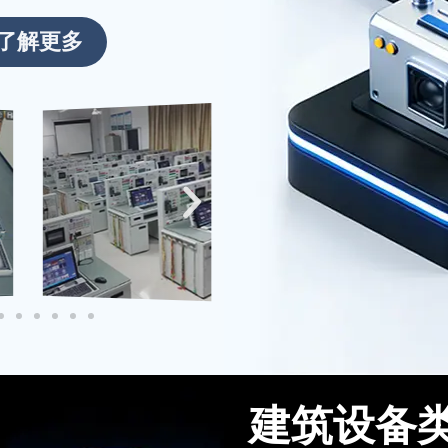
启新程！
了解更多
新春伊始，万象更新。2026年2月
24日 起全面恢复正常运营。期待在
新的一年里与广大客户携手共进，共
创辉煌！
建筑设备