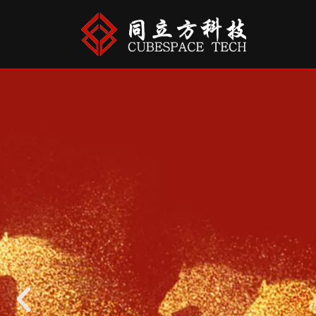
跳
至
正
文