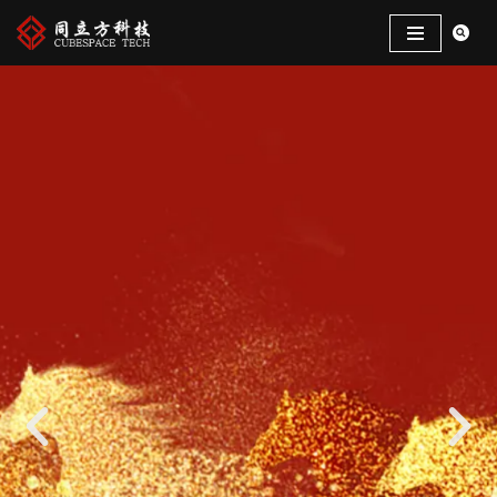
跳
至
正
文