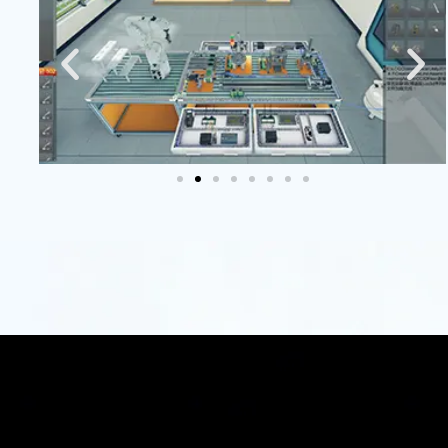
新
赋
能
数
字
教
育
同立
方科
技致
力于
通过
虚拟
仿真
技术
创
新，