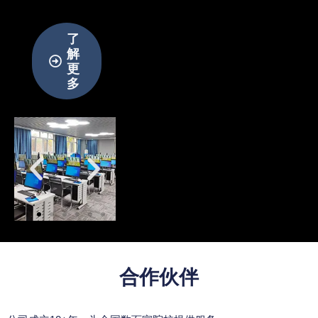
了
解
更
多
合作伙伴