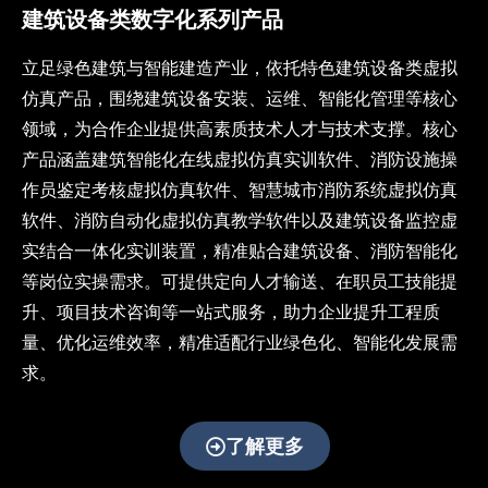
为数
建筑设备类数字化系列产品
字教
育提
立足绿色建筑与智能建造产业，依托特色建筑设备类虚拟
供沉
仿真产品，围绕建筑设备安装、运维、智能化管理等核心
浸式
教学
领域，为合作企业提供高素质技术人才与技术支撑。核心
解决
产品涵盖建筑智能化在线虚拟仿真实训软件、消防设施操
方
作员鉴定考核虚拟仿真软件、智慧城市消防系统虚拟仿真
案，
助力
软件、消防自动化虚拟仿真教学软件以及建筑设备监控虚
教育
实结合一体化实训装置，精准贴合建筑设备、消防智能化
数字
等岗位实操需求。可提供定向人才输送、在职员工技能提
化转
升、项目技术咨询等一站式服务，助力企业提升工程质
型与
智能
量、优化运维效率，精准适配行业绿色化、智能化发展需
化升
求。
级
了解更多