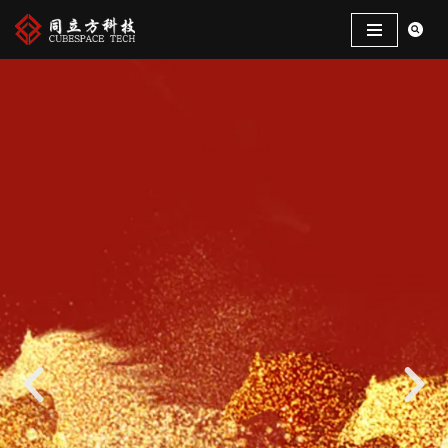
跳
至
正
文