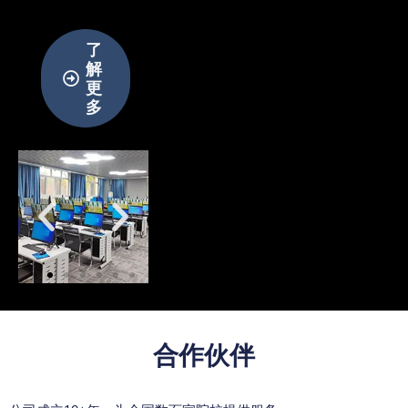
了
解
更
多
合作伙伴