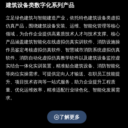
为数
建筑设备类数字化系列产品
字教
育提
立足绿色建筑与智能建造产业，依托特色建筑设备类虚拟
供沉
仿真产品，围绕建筑设备安装、运维、智能化管理等核心
浸式
教学
领域，为合作企业提供高素质技术人才与技术支撑。核心
解决
产品涵盖建筑智能化在线虚拟仿真实训软件、消防设施操
方
作员鉴定考核虚拟仿真软件、智慧城市消防系统虚拟仿真
案，
助力
软件、消防自动化虚拟仿真教学软件以及建筑设备监控虚
教育
实结合一体化实训装置，精准贴合建筑设备、消防智能化
数字
等岗位实操需求。可提供定向人才输送、在职员工技能提
化转
升、项目技术咨询等一站式服务，助力企业提升工程质
型与
智能
量、优化运维效率，精准适配行业绿色化、智能化发展需
化升
求。
级
了解更多