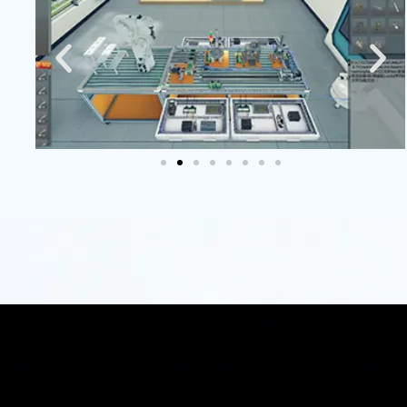
新
赋
能
数
字
教
育
同立
方科
技致
力于
通过
虚拟
仿真
技术
创
新，