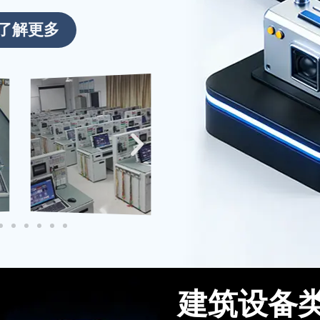
启新程！
了解更多
新春伊始，万象更新。2026年2月
24日 起全面恢复正常运营。期待在
新的一年里与广大客户携手共进，共
创辉煌！
建筑设备