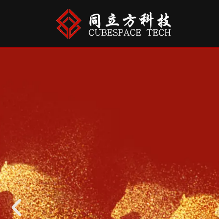
跳
至
正
文