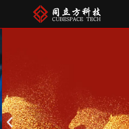
跳
至
正
文