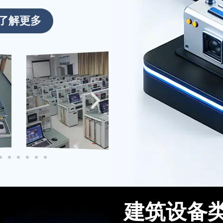
启新程！
了解更多
新春伊始，万象更新。2026年2月
24日 起全面恢复正常运营。期待在
新的一年里与广大客户携手共进，共
创辉煌！
建筑设备