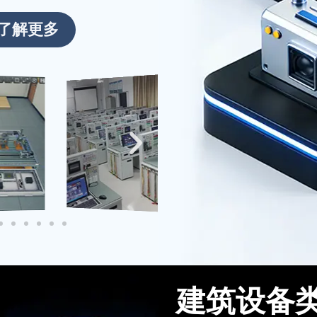
启新程！
了解更多
新春伊始，万象更新。2026年2月
24日 起全面恢复正常运营。期待在
新的一年里与广大客户携手共进，共
创辉煌！
建筑设备