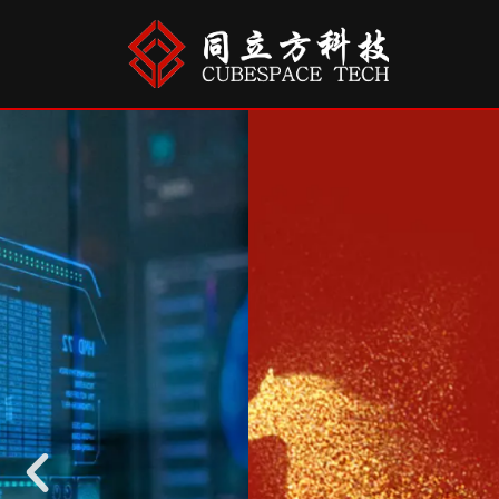
跳
至
正
文