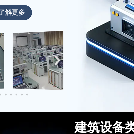
启新程！
了解更多
新春伊始，万象更新。2026年2月
24日 起全面恢复正常运营。期待在
新的一年里与广大客户携手共进，共
创辉煌！
建筑设备