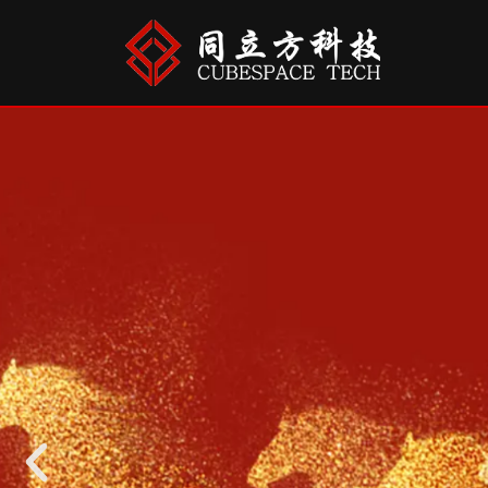
跳
至
正
文